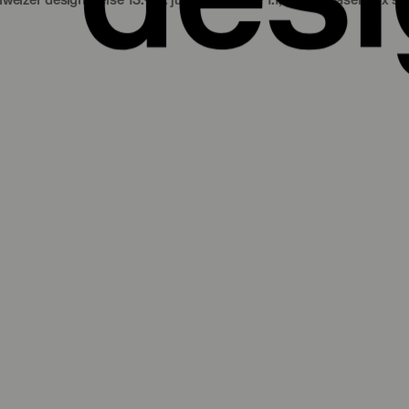
preise 13.‒18. juni 2023 halle 1.1, messe basel
prix suisses de desig