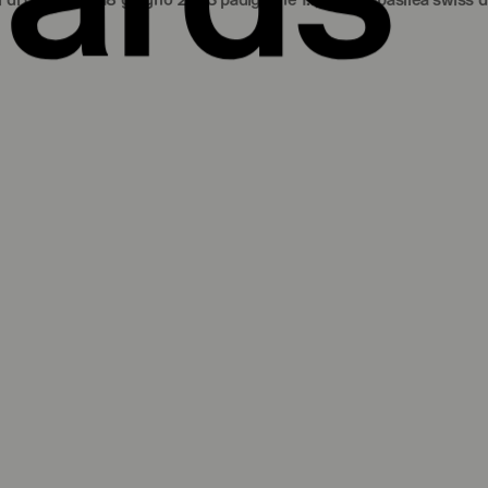
‒18 giugno 2023 padiglione 1.1, fiera di basilea
swiss design awards 1