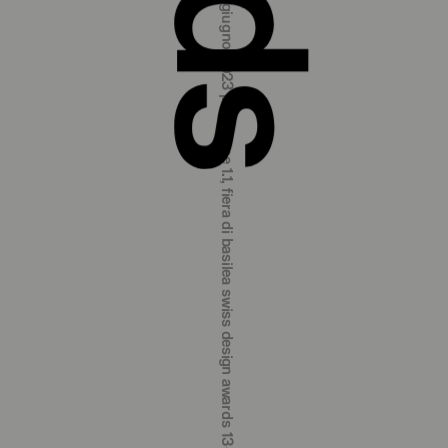
swiss design awards 13‒18 june 2023 hall 1.1, basel fair