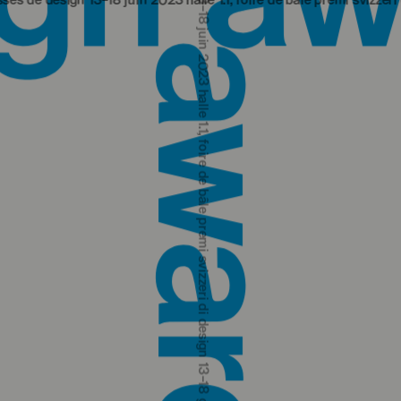
n 13‒18 juin 2023 halle 1.1, foire de bâle
premi svizzeri di design 13‒
premi svizzeri di design 13‒18 giugno 2023 padiglione 1.1, fiera di basilea