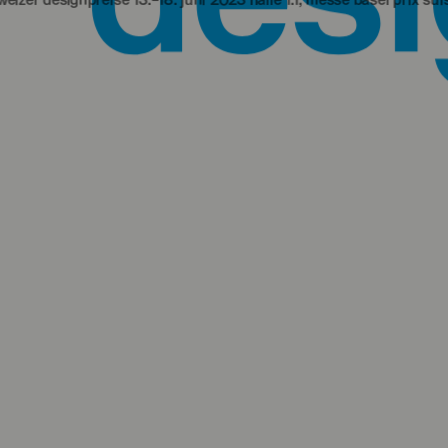
reise 13.‒18. juni 2023 halle 1.1, messe basel
prix suisses de desig