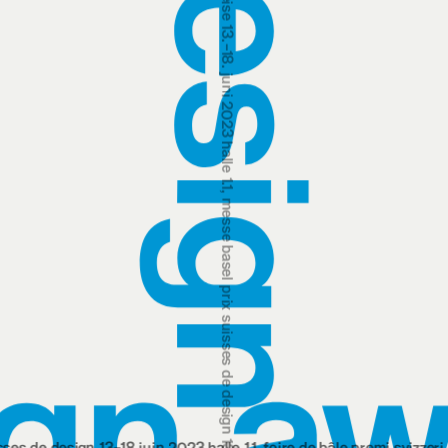
prix suisses de design 13‒18 juin 2023 halle 1.1, foire de bâle