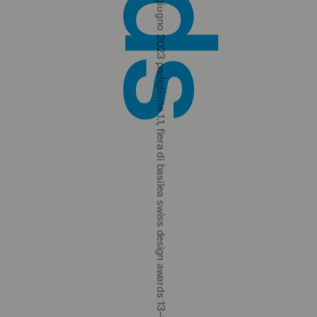
swiss design awards 13‒18 june 2023 hall 1.1, basel fair