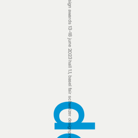
swiss design awards 13‒18 june 2023 hall 1.1, basel fair
schweizer designpreise 13.‒18. juni 2023 halle 1.1, messe basel