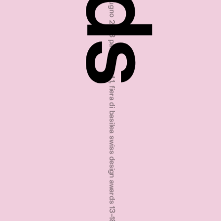
swiss design awards 13‒18 june 2023 hall 1.1, basel fair