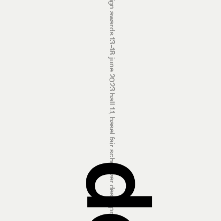
swiss design awards 13‒18 june 2023 hall 1.1, basel fair
schweizer designpreise 13.‒18. juni 2023 halle 1.1, messe basel