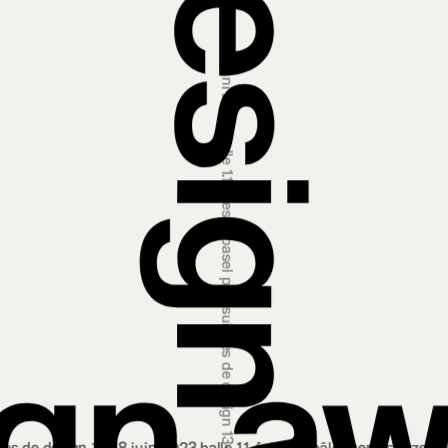
prix suisses de design 13‒18 juin 2023 halle 1.1, foire de bâle