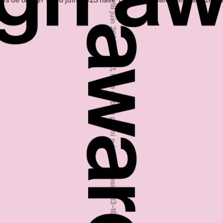
13‒18 juin 2023 halle 1.1, foire de bâle
premi svizzeri di design 13‒1
premi svizzeri di design 13‒18 giugno 2023 padiglione 1.1, fiera di basilea