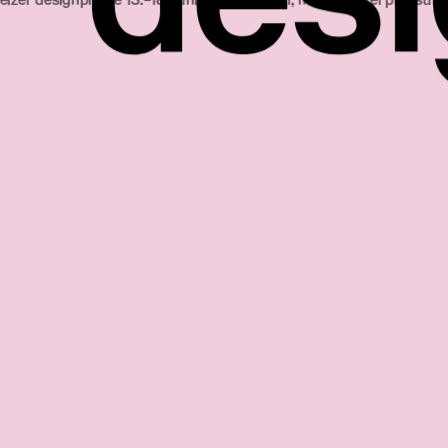
eise 13.‒18. juni 2023 halle 1.1, messe basel
prix suisses de design 