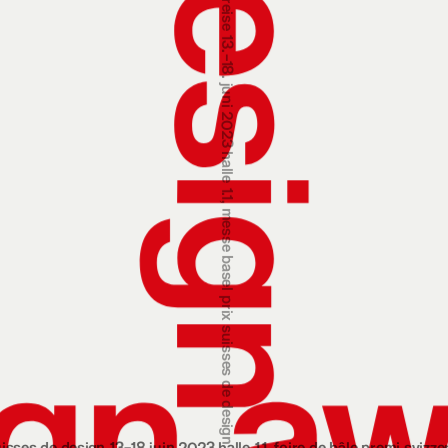
prix suisses de design 13‒18 juin 2023 halle 1.1, foire de bâle