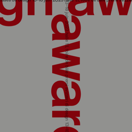
gn 13‒18 juin 2023 halle 1.1, foire de bâle
premi svizzeri di design 1
premi svizzeri di design 13‒18 giugno 2023 padiglione 1.1, fiera di basilea