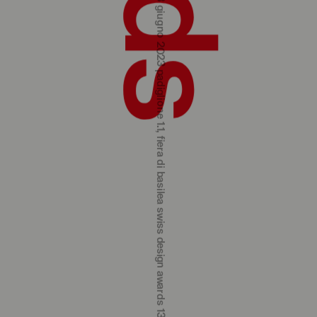
swiss design awards 13‒18 june 2023 hall 1.1, basel fair