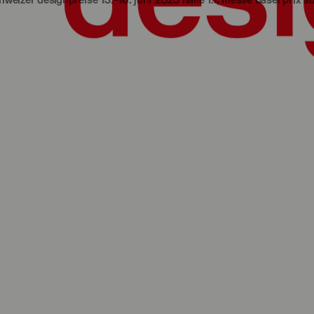
npreise 13.‒18. juni 2023 halle 1.1, messe basel
prix suisses de desi