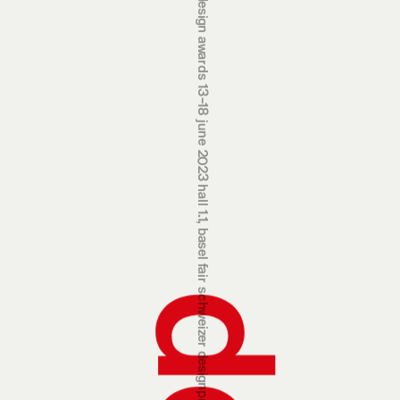
swiss design awards 13‒18 june 2023 hall 1.1, basel fair
schweizer designpreise 13.‒18. juni 2023 halle 1.1, messe basel