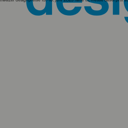
gnpreise 13.‒18. juni 2023 halle 1.1, messe basel
prix suisses de des