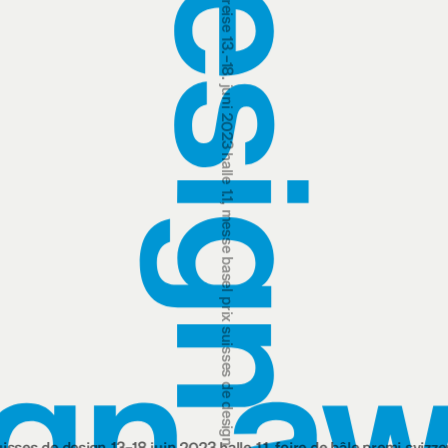
schweizer designpreise 13.‒18. juni 2023 halle 1.1, messe basel
prix suisses de design 13‒18 juin 2023 halle 1.1, foire de bâle