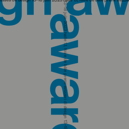
ign 13‒18 juin 2023 halle 1.1, foire de bâle
premi svizzeri di design 
premi svizzeri di design 13‒18 giugno 2023 padiglione 1.1, fiera di basilea