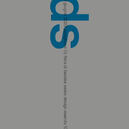
swiss design awards 13‒18 june 2023 hall 1.1, basel fair