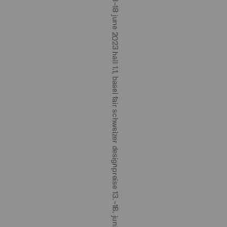
schweizer designpreise 13.‒18. juni 2023 halle 1.1, messe basel