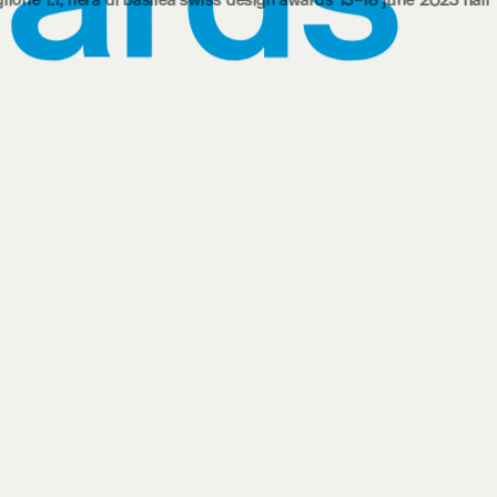
a di basilea
swiss design awards 13‒18 june 2023 hall 1.1, basel fair