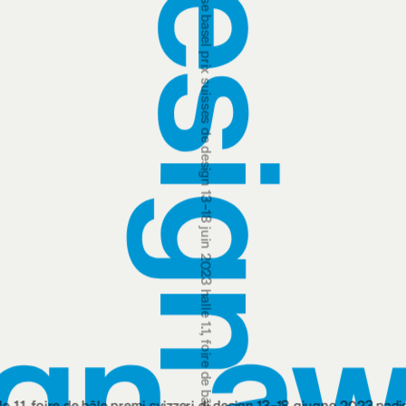
prix suisses de design 13‒18 juin 2023 halle 1.1, foire de bâle