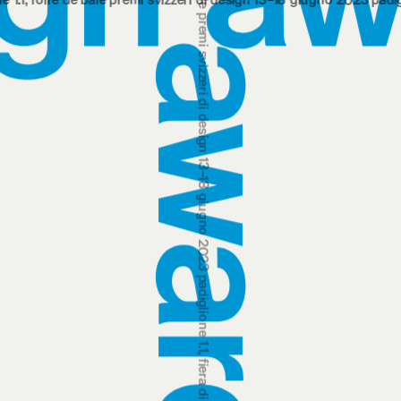
premi svizzeri di design 13‒18 giugno 2023 padiglione 1.1, fiera di basilea
e bâle
premi svizzeri di design 13‒18 giugno 2023 padiglione 1.1, fier