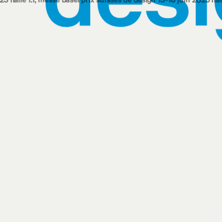
 messe basel
prix suisses de design 13‒18 juin 2023 halle 1.1, foire d