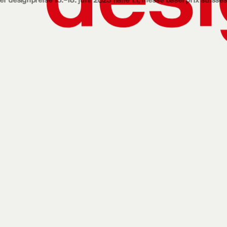
se 13.‒18. juni 2023 halle 1.1, messe basel
prix suisses de design 13