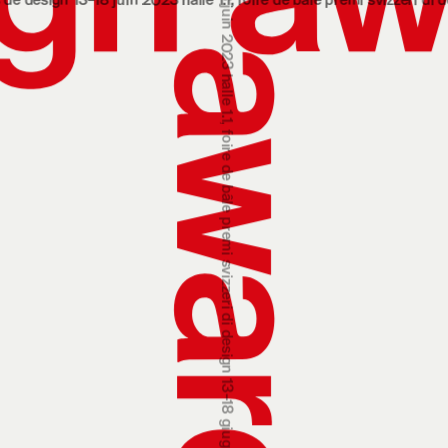
‒18 juin 2023 halle 1.1, foire de bâle
premi svizzeri di design 13‒18 
premi svizzeri di design 13‒18 giugno 2023 padiglione 1.1, fiera di basilea