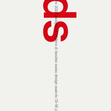
swiss design awards 13‒18 june 2023 hall 1.1, basel fair