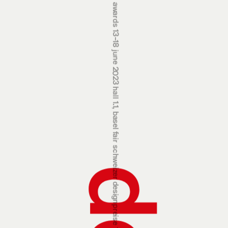
swiss design awards 13‒18 june 2023 hall 1.1, basel fair
schweizer designpreise 13.‒18. juni 2023 halle 1.1, messe basel