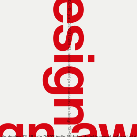
prix suisses de design 13‒18 juin 2023 halle 1.1, foire de bâle