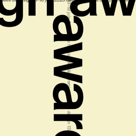
gn 13‒18 juin 2023 halle 1.1, foire de bâle
premi svizzeri di design 1
premi svizzeri di design 13‒18 giugno 2023 padiglione 1.1, fiera di basilea