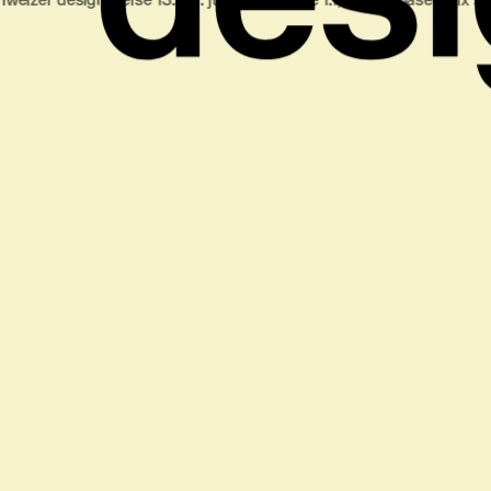
npreise 13.‒18. juni 2023 halle 1.1, messe basel
prix suisses de desi