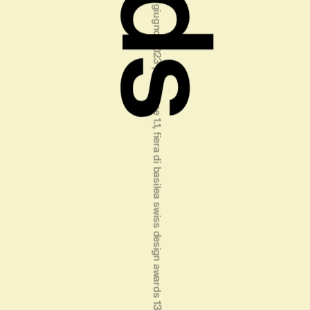
swiss design awards 13‒18 june 2023 hall 1.1, basel fair