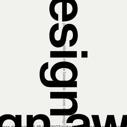
prix suisses de design 13‒18 juin 2023 halle 1.1, foire de bâle