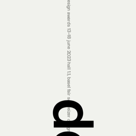
swiss design awards 13‒18 june 2023 hall 1.1, basel fair
schweizer designpreise 13.‒18. juni 2023 halle 1.1, messe basel