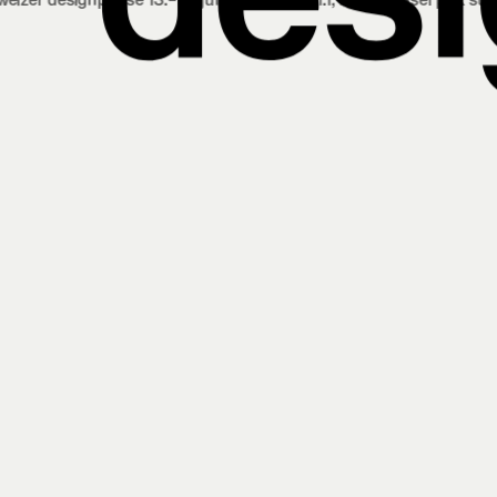
reise 13.‒18. juni 2023 halle 1.1, messe basel
prix suisses de design