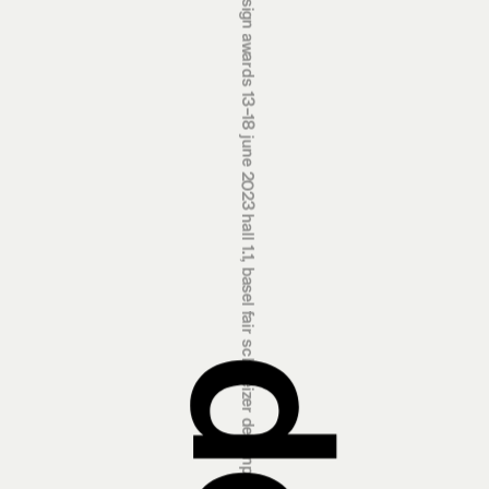
swiss design awards 13‒18 june 2023 hall 1.1, basel fair
schweizer designpreise 13.‒18. juni 2023 halle 1.1, messe basel