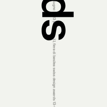
swiss design awards 13‒18 june 2023 hall 1.1, basel fair