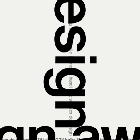
prix suisses de design 13‒18 juin 2023 halle 1.1, foire de bâle