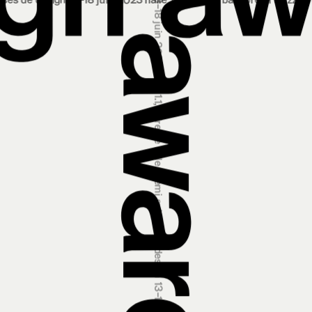
 13‒18 juin 2023 halle 1.1, foire de bâle
premi svizzeri di design 13‒
premi svizzeri di design 13‒18 giugno 2023 padiglione 1.1, fiera di basilea